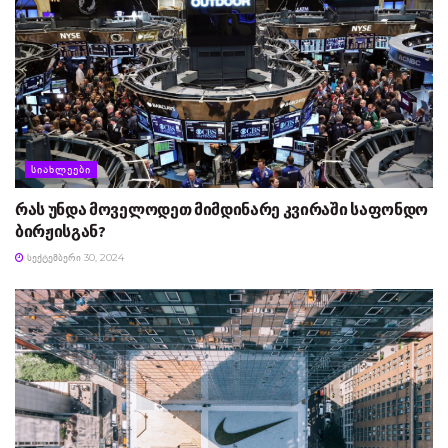
ᲡᲘᲐᲮᲚᲔᲔᲑᲘ
რას უნდა მოველოდეთ მიმდინარე კვირაში საფონდო
ბირჟისგან?
ᲡᲔᲥᲢᲔᲛᲑᲔᲠᲘ 30, 2024