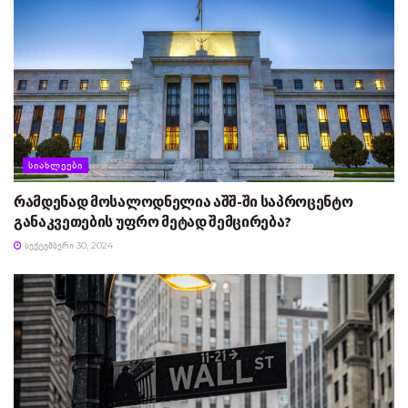
ᲡᲘᲐᲮᲚᲔᲔᲑᲘ
რამდენად მოსალოდნელია აშშ-ში საპროცენტო
განაკვეთების უფრო მეტად შემცირება?
ᲡᲔᲥᲢᲔᲛᲑᲔᲠᲘ 30, 2024