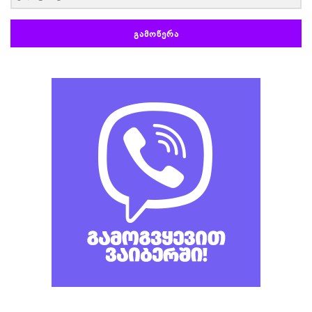
ᲒᲐᲛᲝᲬᲔᲠᲐ