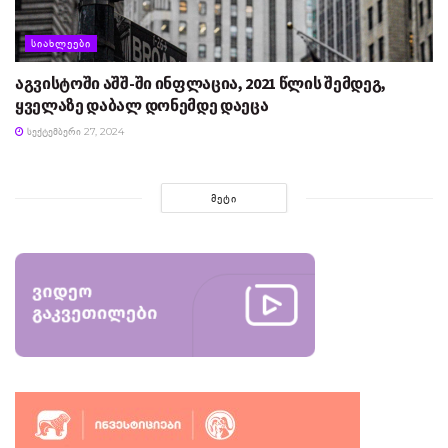
ᲡᲘᲐᲮᲚᲔᲔᲑᲘ
აგვისტოში აშშ-ში ინფლაცია, 2021 წლის შემდეგ,
ყველაზე დაბალ დონემდე დაეცა
ᲡᲔᲥᲢᲔᲛᲑᲔᲠᲘ 27, 2024
ᲛᲔᲢᲘ