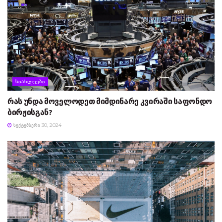
ᲡᲘᲐᲮᲚᲔᲔᲑᲘ
რას უნდა მოველოდეთ მიმდინარე კვირაში საფონდო
ბირჟისგან?
ᲡᲔᲥᲢᲔᲛᲑᲔᲠᲘ 30, 2024