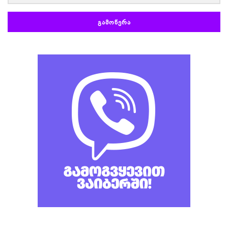
ᲒᲐᲛᲝᲬᲔᲠᲐ