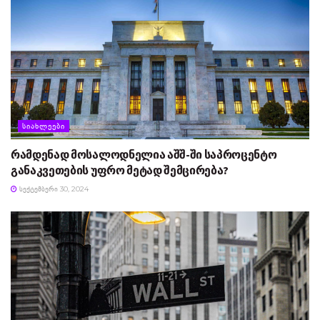
ᲡᲘᲐᲮᲚᲔᲔᲑᲘ
რამდენად მოსალოდნელია აშშ-ში საპროცენტო
განაკვეთების უფრო მეტად შემცირება?
ᲡᲔᲥᲢᲔᲛᲑᲔᲠᲘ 30, 2024