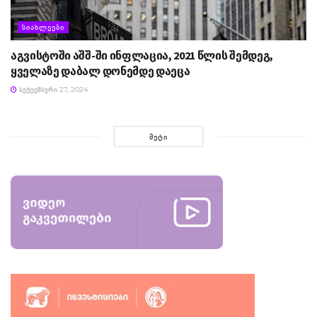
ᲡᲘᲐᲮᲚᲔᲔᲑᲘ
აგვისტოში აშშ-ში ინფლაცია, 2021 წლის შემდეგ,
ყველაზე დაბალ დონემდე დაეცა
ᲡᲔᲥᲢᲔᲛᲑᲔᲠᲘ 27, 2024
ᲛᲔᲢᲘ