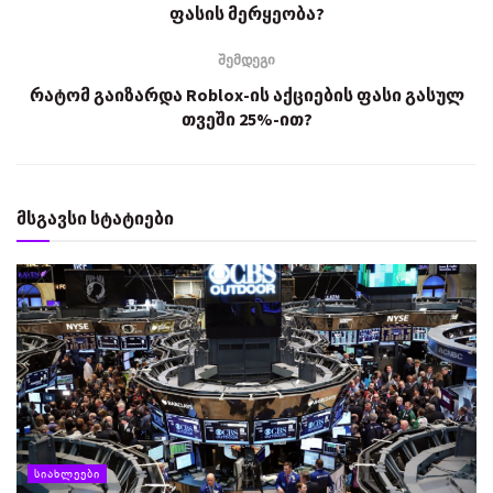
ფასის მერყეობა?
შემდეგი
რატომ გაიზარდა Roblox-ის აქციების ფასი გასულ
თვეში 25%-ით?
მსგავსი სტატიები
ᲡᲘᲐᲮᲚᲔᲔᲑᲘ