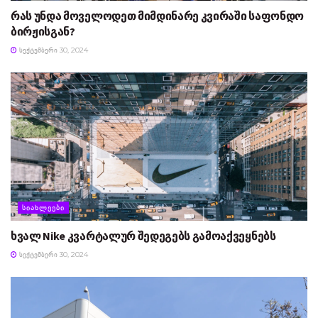
რას უნდა მოველოდეთ მიმდინარე კვირაში საფონდო
ბირჟისგან?
ᲡᲔᲥᲢᲔᲛᲑᲔᲠᲘ 30, 2024
ᲡᲘᲐᲮᲚᲔᲔᲑᲘ
ხვალ Nike კვარტალურ შედეგებს გამოაქვეყნებს
ᲡᲔᲥᲢᲔᲛᲑᲔᲠᲘ 30, 2024