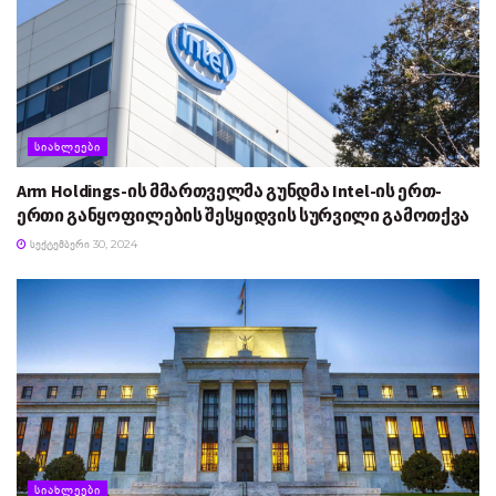
ᲡᲘᲐᲮᲚᲔᲔᲑᲘ
Arm Holdings-ის მმართველმა გუნდმა Intel-ის ერთ-
ერთი განყოფილების შესყიდვის სურვილი გამოთქვა
ᲡᲔᲥᲢᲔᲛᲑᲔᲠᲘ 30, 2024
ᲡᲘᲐᲮᲚᲔᲔᲑᲘ