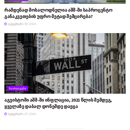
რამდენად მოსალოდნელია აშშ-ში საპროცენტო
განაკვეთების უფრო მეტად შემცირება?
ᲡᲔᲥᲢᲔᲛᲑᲔᲠᲘ 30, 2024
ᲡᲘᲐᲮᲚᲔᲔᲑᲘ
აგვისტოში აშშ-ში ინფლაცია, 2021 წლის შემდეგ,
ყველაზე დაბალ დონემდე დაეცა
ᲡᲔᲥᲢᲔᲛᲑᲔᲠᲘ 27, 2024