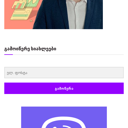
გამოიწერე სიახლეები
‏‏‎ ‎
ᲒᲐᲛᲝᲬᲔᲠᲐ