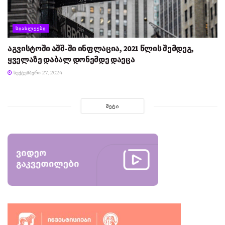
ᲡᲘᲐᲮᲚᲔᲔᲑᲘ
აგვისტოში აშშ-ში ინფლაცია, 2021 წლის შემდეგ,
ყველაზე დაბალ დონემდე დაეცა
ᲡᲔᲥᲢᲔᲛᲑᲔᲠᲘ 27, 2024
ᲛᲔᲢᲘ