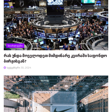
ᲡᲘᲐᲮᲚᲔᲔᲑᲘ
რას უნდა მოველოდეთ მიმდინარე კვირაში საფონდო
ბირჟისგან?
ᲡᲔᲥᲢᲔᲛᲑᲔᲠᲘ 30, 2024