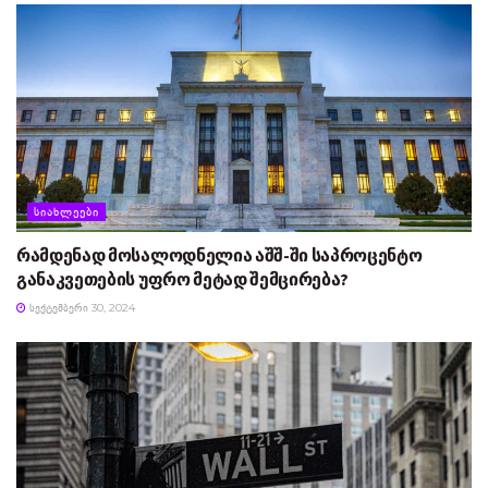
ᲡᲘᲐᲮᲚᲔᲔᲑᲘ
რამდენად მოსალოდნელია აშშ-ში საპროცენტო
განაკვეთების უფრო მეტად შემცირება?
ᲡᲔᲥᲢᲔᲛᲑᲔᲠᲘ 30, 2024