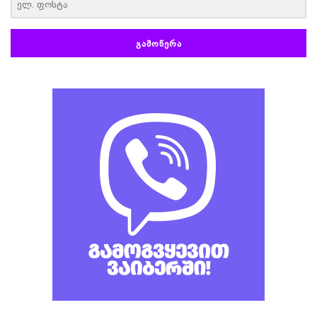
ᲒᲐᲛᲝᲬᲔᲠᲐ