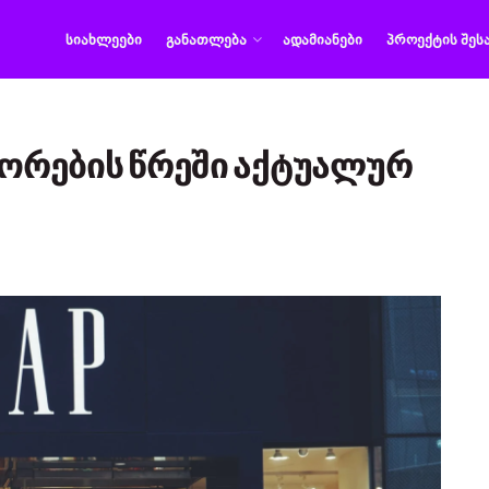
ᲡᲘᲐᲮᲚᲔᲔᲑᲘ
ᲒᲐᲜᲐᲗᲚᲔᲑᲐ
ᲐᲓᲐᲛᲘᲐᲜᲔᲑᲘ
ᲞᲠᲝᲔᲥᲢᲘᲡ ᲨᲔᲡ
ტორების წრეში აქტუალურ