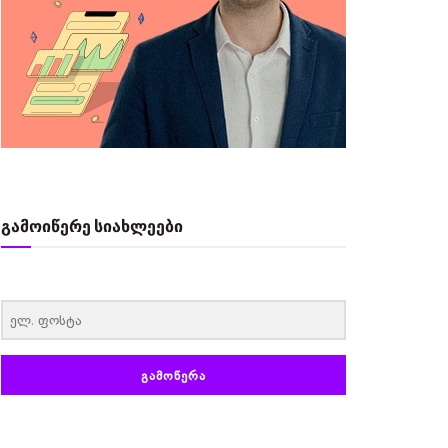
გამოიწერე სიახლეები
‏‏‎ ‎
ᲒᲐᲛᲝᲬᲔᲠᲐ