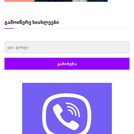
გამოიწერე სიახლეები
‏‏‎ ‎
ᲒᲐᲛᲝᲬᲔᲠᲐ