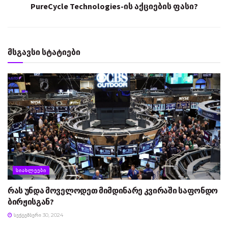
PureCycle Technologies-ის აქციების ფასი?
მსგავსი სტატიები
ᲡᲘᲐᲮᲚᲔᲔᲑᲘ
რას უნდა მოველოდეთ მიმდინარე კვირაში საფონდო
ბირჟისგან?
ᲡᲔᲥᲢᲔᲛᲑᲔᲠᲘ 30, 2024