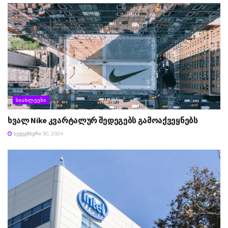
ᲡᲘᲐᲮᲚᲔᲔᲑᲘ
ხვალ Nike კვარტალურ შედეგებს გამოაქვეყნებს
ᲡᲔᲥᲢᲔᲛᲑᲔᲠᲘ 30, 2024