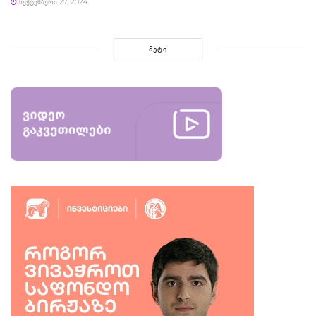
ᲡᲔᲥᲢᲔᲛᲑᲔᲠᲘ 27, 2024
ᲛᲔᲢᲘ