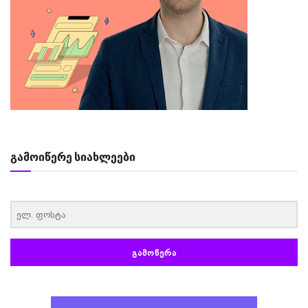
გამოიწერე სიახლეები
‏‏‎ ‎
ᲒᲐᲛᲝᲬᲔᲠᲐ