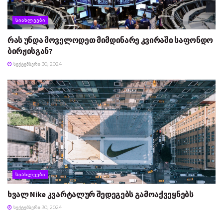
ᲡᲘᲐᲮᲚᲔᲔᲑᲘ
რას უნდა მოველოდეთ მიმდინარე კვირაში საფონდო
ბირჟისგან?
ᲡᲔᲥᲢᲔᲛᲑᲔᲠᲘ 30, 2024
ᲡᲘᲐᲮᲚᲔᲔᲑᲘ
ხვალ Nike კვარტალურ შედეგებს გამოაქვეყნებს
ᲡᲔᲥᲢᲔᲛᲑᲔᲠᲘ 30, 2024