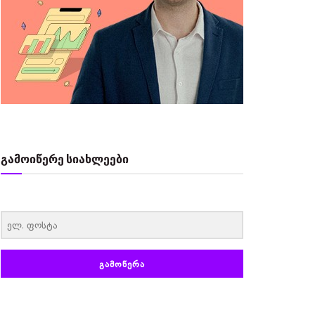
გამოიწერე სიახლეები
‏‏‎ ‎
ᲒᲐᲛᲝᲬᲔᲠᲐ