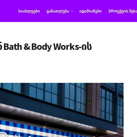
ᲡᲘᲐᲮᲚᲔᲔᲑᲘ
ᲒᲐᲜᲐᲗᲚᲔᲑᲐ
ᲐᲓᲐᲛᲘᲐᲜᲔᲑᲘ
ᲞᲠᲝᲔᲥᲢᲘᲡ ᲨᲔᲡ
Bath & Body Works-ის