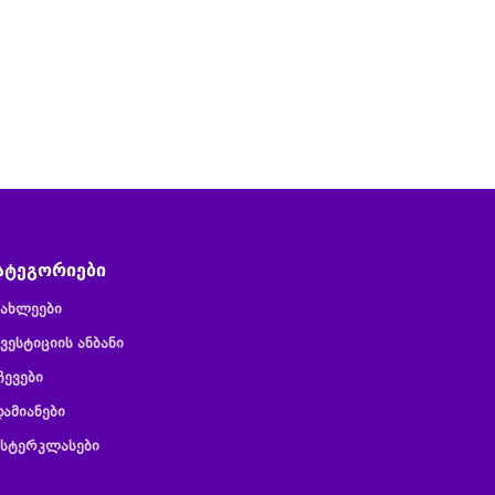
ატეგორიები
იახლეები
ვესტიციის ანბანი
ჩევები
დამიანები
ასტერკლასები