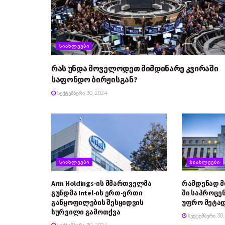
ᲡᲘᲐᲮᲚᲔᲔᲑᲘ
რას უნდა მოველოდეთ მიმდინარე კვირაში
საფონდო ბირჟისგან?
ᲡᲔᲥᲢᲔᲛᲑᲔᲠᲘ 30, 2024
ᲡᲘᲐᲮᲚᲔᲔᲑᲘ
ᲡᲘᲐᲮᲚᲔᲔᲑᲘ
Arm Holdings-ის მმართველმა
რამდენად 
გუნდმა Intel-ის ერთ-ერთი
ში საპროცე
განყოფილების შესყიდვის
უფრო მეტად
სურვილი გამოთქვა
ᲡᲔᲥᲢᲔᲛᲑᲔᲠᲘ 30,
ᲡᲔᲥᲢᲔᲛᲑᲔᲠᲘ 30, 2024