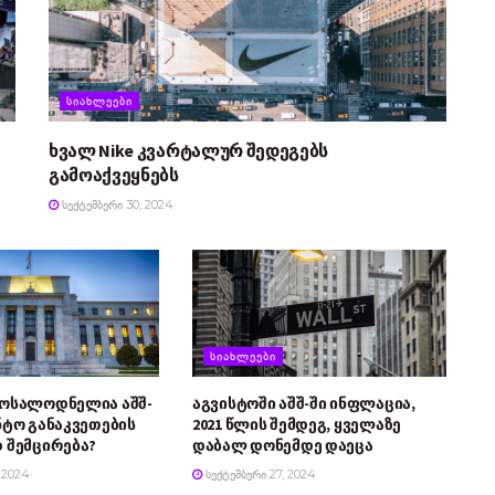
ᲡᲘᲐᲮᲚᲔᲔᲑᲘ
ხვალ Nike კვარტალურ შედეგებს
გამოაქვეყნებს
ᲡᲔᲥᲢᲔᲛᲑᲔᲠᲘ 30, 2024
ᲡᲘᲐᲮᲚᲔᲔᲑᲘ
მოსალოდნელია აშშ-
აგვისტოში აშშ-ში ინფლაცია,
ნტო განაკვეთების
2021 წლის შემდეგ, ყველაზე
 შემცირება?
დაბალ დონემდე დაეცა
 2024
ᲡᲔᲥᲢᲔᲛᲑᲔᲠᲘ 27, 2024