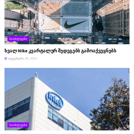
ᲡᲘᲐᲮᲚᲔᲔᲑᲘ
ხვალ Nike კვარტალურ შედეგებს გამოაქვეყნებს
ᲡᲔᲥᲢᲔᲛᲑᲔᲠᲘ 30, 2024
ᲡᲘᲐᲮᲚᲔᲔᲑᲘ