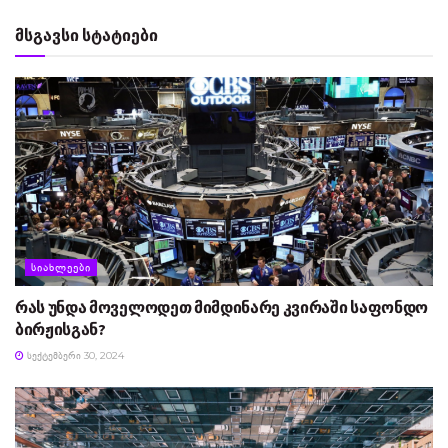
მსგავსი სტატიები
ᲡᲘᲐᲮᲚᲔᲔᲑᲘ
რას უნდა მოველოდეთ მიმდინარე კვირაში საფონდო
ბირჟისგან?
ᲡᲔᲥᲢᲔᲛᲑᲔᲠᲘ 30, 2024