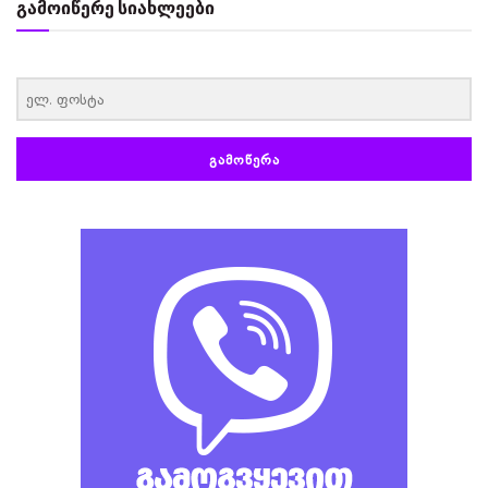
გამოიწერე სიახლეები
‏‏‎ ‎
ᲒᲐᲛᲝᲬᲔᲠᲐ