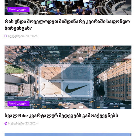
ᲡᲘᲐᲮᲚᲔᲔᲑᲘ
რას უნდა მოველოდეთ მიმდინარე კვირაში საფონდო
ბირჟისგან?
ᲡᲔᲥᲢᲔᲛᲑᲔᲠᲘ 30, 2024
ᲡᲘᲐᲮᲚᲔᲔᲑᲘ
ხვალ Nike კვარტალურ შედეგებს გამოაქვეყნებს
ᲡᲔᲥᲢᲔᲛᲑᲔᲠᲘ 30, 2024