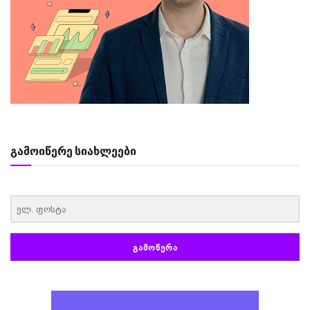
გამოიწერე სიახლეები
‏‏‎ ‎
ᲒᲐᲛᲝᲬᲔᲠᲐ