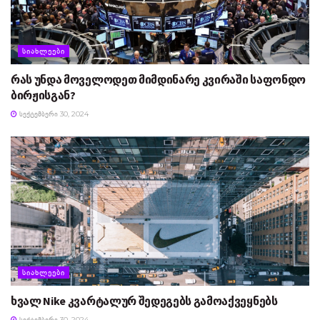
ᲡᲘᲐᲮᲚᲔᲔᲑᲘ
რას უნდა მოველოდეთ მიმდინარე კვირაში საფონდო
ბირჟისგან?
ᲡᲔᲥᲢᲔᲛᲑᲔᲠᲘ 30, 2024
ᲡᲘᲐᲮᲚᲔᲔᲑᲘ
ხვალ Nike კვარტალურ შედეგებს გამოაქვეყნებს
ᲡᲔᲥᲢᲔᲛᲑᲔᲠᲘ 30, 2024