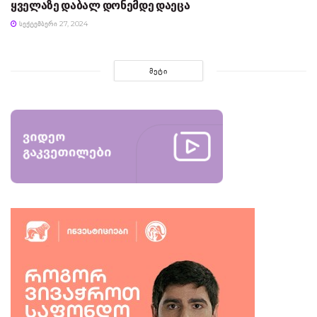
ყველაზე დაბალ დონემდე დაეცა
ᲡᲔᲥᲢᲔᲛᲑᲔᲠᲘ 27, 2024
ᲛᲔᲢᲘ