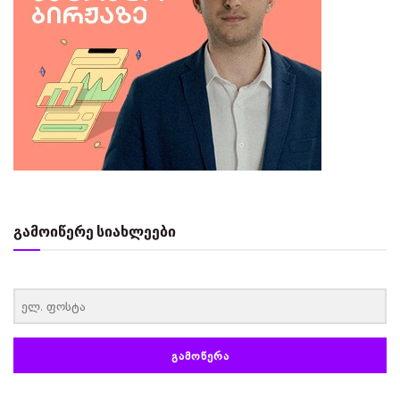
გამოიწერე სიახლეები
‏‏‎ ‎
ᲒᲐᲛᲝᲬᲔᲠᲐ