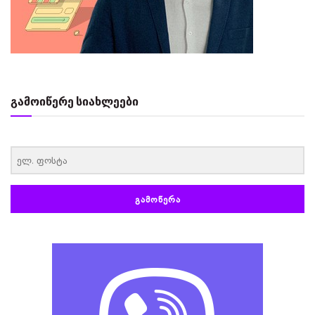
გამოიწერე სიახლეები
‏‏‎ ‎
ᲒᲐᲛᲝᲬᲔᲠᲐ