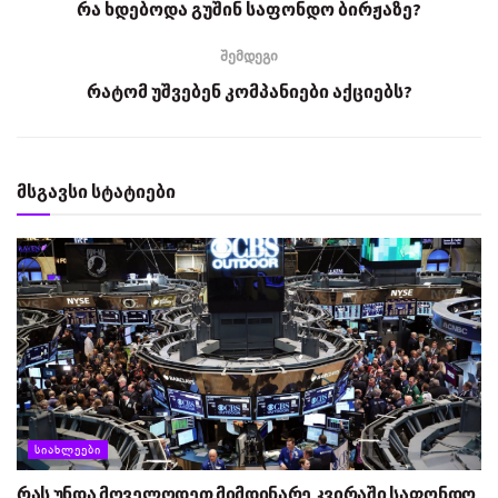
რა ხდებოდა გუშინ საფონდო ბირჟაზე?
შემდეგი
რატომ უშვებენ კომპანიები აქციებს?
მსგავსი სტატიები
ᲡᲘᲐᲮᲚᲔᲔᲑᲘ
რას უნდა მოველოდეთ მიმდინარე კვირაში საფონდო