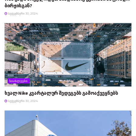
ბირჟისგან?
ᲡᲔᲥᲢᲔᲛᲑᲔᲠᲘ 30, 2024
ᲡᲘᲐᲮᲚᲔᲔᲑᲘ
ხვალ Nike კვარტალურ შედეგებს გამოაქვეყნებს
ᲡᲔᲥᲢᲔᲛᲑᲔᲠᲘ 30, 2024