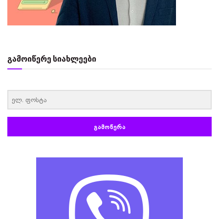
გამოიწერე სიახლეები
‏‏‎ ‎
ᲒᲐᲛᲝᲬᲔᲠᲐ