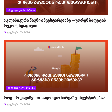
ᲘᲜᲕᲔᲡᲢᲘᲪᲘᲘᲡ ᲐᲜᲑᲐᲜᲘ
5 კლასიკური წიგნი ინვესტირებაზე — უორენ ბაფეტის
რეკომენდაციები
ᲓᲔᲙᲔᲛᲑᲔᲠᲘ 30, 2024
ᲘᲜᲕᲔᲡᲢᲘᲪᲘᲘᲡ ᲐᲜᲑᲐᲜᲘ
როგორ დავიწყოთ საფონდო ბირჟაზე ინვესტირება?
ᲓᲔᲙᲔᲛᲑᲔᲠᲘ 30, 2024