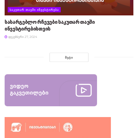
ᲡᲐᲙᲣᲗᲐᲠ ᲗᲐᲕᲨᲘ ᲘᲜᲕᲔᲡᲢᲘᲠᲔᲑᲐ
სასარგებლო რჩევები საკუთარ თავში
ინვესტირებისთვის
ᲓᲔᲙᲔᲛᲑᲔᲠᲘ 27, 2024
ᲛᲔᲢᲘ