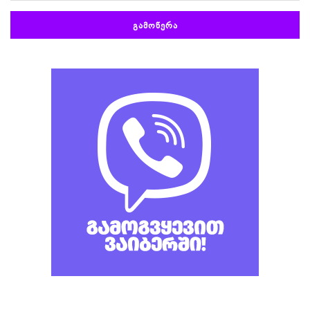
ᲒᲐᲛᲝᲬᲔᲠᲐ