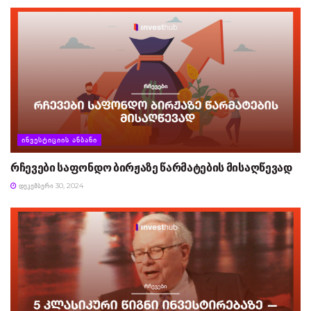
ᲘᲜᲕᲔᲡᲢᲘᲪᲘᲘᲡ ᲐᲜᲑᲐᲜᲘ
რჩევები საფონდო ბირჟაზე წარმატების მისაღწევად
ᲓᲔᲙᲔᲛᲑᲔᲠᲘ 30, 2024