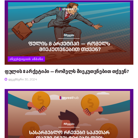
ᲘᲜᲕᲔᲡᲢᲘᲪᲘᲘᲡ ᲐᲜᲑᲐᲜᲘ
ფულის 8 არქეტიპი — რომელს მიეკუთვნებით თქვენ?
ᲓᲔᲙᲔᲛᲑᲔᲠᲘ 30, 2024