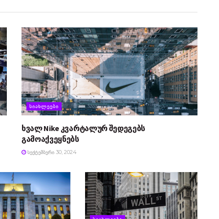
ᲡᲘᲐᲮᲚᲔᲔᲑᲘ
ხვალ Nike კვარტალურ შედეგებს
გამოაქვეყნებს
ᲡᲔᲥᲢᲔᲛᲑᲔᲠᲘ 30, 2024
ᲡᲘᲐᲮᲚᲔᲔᲑᲘ