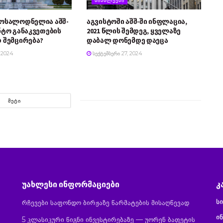
მოსალოდნელია აშშ-
აგვისტოში აშშ-ში ინფლაცია,
ნტო განაკვეთების
2021 წლის შემდეგ, ყველაზე
 შემცირება?
დაბალ დონემდე დაეცა
 2024
ᲡᲔᲥᲢᲔᲛᲑᲔᲠᲘ 27, 2024
ᲛᲔᲢᲘ
უახლესი ინფორმაციები
კ
ს
რჩევები საფონდო ბირჟაზე წარმატების მისაღწევად
ინ
5 კლასიკური წიგნი ინვესტირებაზე — უორენ ბაფეტის