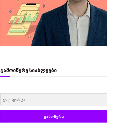
გამოიწერე სიახლეები
‏‏‎ ‎
ᲒᲐᲛᲝᲬᲔᲠᲐ