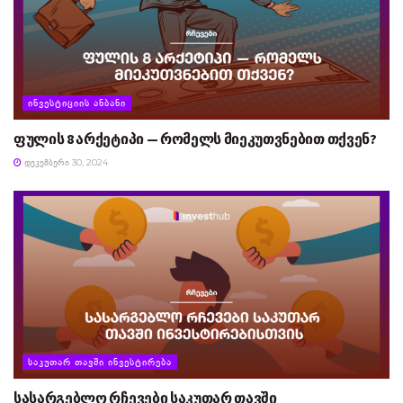
ᲘᲜᲕᲔᲡᲢᲘᲪᲘᲘᲡ ᲐᲜᲑᲐᲜᲘ
ფულის 8 არქეტიპი — რომელს მიეკუთვნებით თქვენ?
ᲓᲔᲙᲔᲛᲑᲔᲠᲘ 30, 2024
ᲡᲐᲙᲣᲗᲐᲠ ᲗᲐᲕᲨᲘ ᲘᲜᲕᲔᲡᲢᲘᲠᲔᲑᲐ
სასარგებლო რჩევები საკუთარ თავში