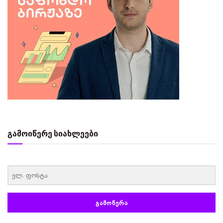
გამოიწერე სიახლეები
‏‏‎ ‎
ᲒᲐᲛᲝᲬᲔᲠᲐ