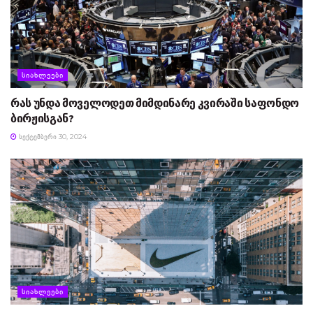
ᲡᲘᲐᲮᲚᲔᲔᲑᲘ
რას უნდა მოველოდეთ მიმდინარე კვირაში საფონდო
ბირჟისგან?
ᲡᲔᲥᲢᲔᲛᲑᲔᲠᲘ 30, 2024
ᲡᲘᲐᲮᲚᲔᲔᲑᲘ