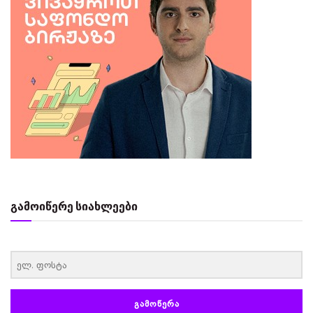
გამოიწერე სიახლეები
‏‏‎ ‎
ᲒᲐᲛᲝᲬᲔᲠᲐ