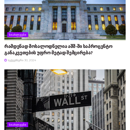
ᲡᲘᲐᲮᲚᲔᲔᲑᲘ
რამდენად მოსალოდნელია აშშ-ში საპროცენტო
განაკვეთების უფრო მეტად შემცირება?
ᲡᲔᲥᲢᲔᲛᲑᲔᲠᲘ 30, 2024
ᲡᲘᲐᲮᲚᲔᲔᲑᲘ