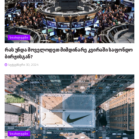
ᲡᲘᲐᲮᲚᲔᲔᲑᲘ
რას უნდა მოველოდეთ მიმდინარე კვირაში საფონდო
ბირჟისგან?
ᲡᲔᲥᲢᲔᲛᲑᲔᲠᲘ 30, 2024
ᲡᲘᲐᲮᲚᲔᲔᲑᲘ