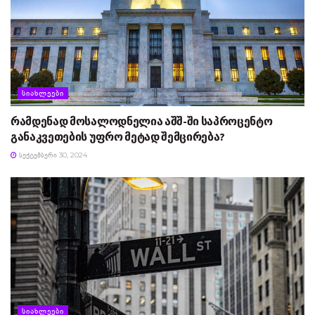
ᲡᲘᲐᲮᲚᲔᲔᲑᲘ
რამდენად მოსალოდნელია აშშ-ში საპროცენტო
განაკვეთების უფრო მეტად შემცირება?
ᲡᲔᲥᲢᲔᲛᲑᲔᲠᲘ 30, 2024
ᲡᲘᲐᲮᲚᲔᲔᲑᲘ