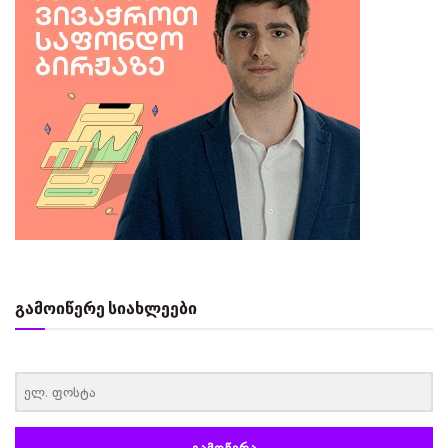
გამოიწერე სიახლეები
‏‏‎ ‎
ᲒᲐᲛᲝᲬᲔᲠᲐ