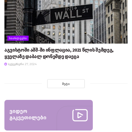
ᲡᲘᲐᲮᲚᲔᲔᲑᲘ
აგვისტოში აშშ-ში ინფლაცია, 2021 წლის შემდეგ,
ყველაზე დაბალ დონემდე დაეცა
ᲡᲔᲥᲢᲔᲛᲑᲔᲠᲘ 27, 2024
ᲛᲔᲢᲘ