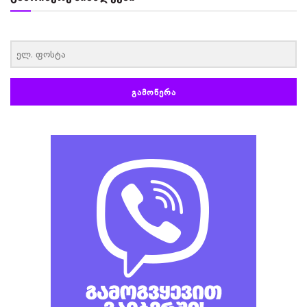
‏‏‎ ‎
ᲒᲐᲛᲝᲬᲔᲠᲐ