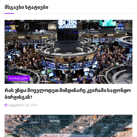
მსგავსი სტატიები
ᲡᲘᲐᲮᲚᲔᲔᲑᲘ
რას უნდა მოველოდეთ მიმდინარე კვირაში საფონდო
ბირჟისგან?
ᲡᲔᲥᲢᲔᲛᲑᲔᲠᲘ 30, 2024