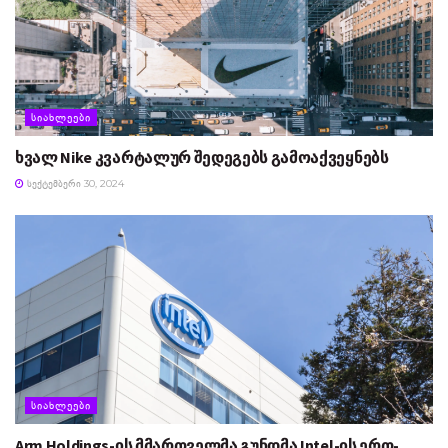
ᲡᲘᲐᲮᲚᲔᲔᲑᲘ
ხვალ Nike კვარტალურ შედეგებს გამოაქვეყნებს
ᲡᲔᲥᲢᲔᲛᲑᲔᲠᲘ 30, 2024
ᲡᲘᲐᲮᲚᲔᲔᲑᲘ
Arm Holdings-ის მმართველმა გუნდმა Intel-ის ერთ-