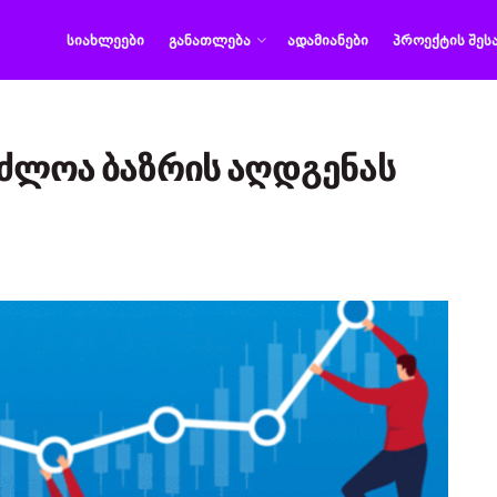
ᲡᲘᲐᲮᲚᲔᲔᲑᲘ
ᲒᲐᲜᲐᲗᲚᲔᲑᲐ
ᲐᲓᲐᲛᲘᲐᲜᲔᲑᲘ
ᲞᲠᲝᲔᲥᲢᲘᲡ ᲨᲔᲡ
აძლოა ბაზრის აღდგენას