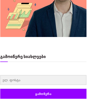
გამოიწერე სიახლეები
‏‏‎ ‎
ᲒᲐᲛᲝᲬᲔᲠᲐ