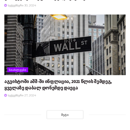
ᲡᲔᲥᲢᲔᲛᲑᲔᲠᲘ 30, 2024
ᲡᲘᲐᲮᲚᲔᲔᲑᲘ
აგვისტოში აშშ-ში ინფლაცია, 2021 წლის შემდეგ,
ყველაზე დაბალ დონემდე დაეცა
ᲡᲔᲥᲢᲔᲛᲑᲔᲠᲘ 27, 2024
ᲛᲔᲢᲘ