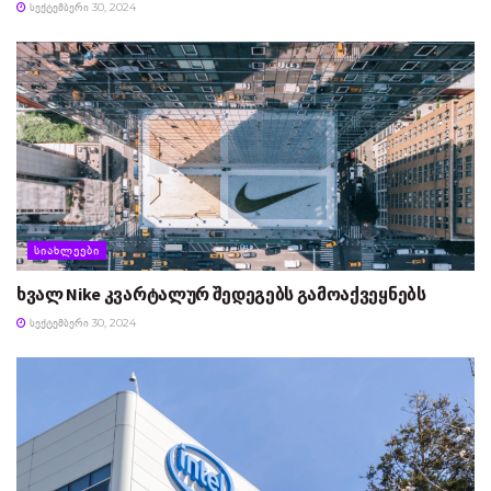
ᲡᲔᲥᲢᲔᲛᲑᲔᲠᲘ 30, 2024
ᲡᲘᲐᲮᲚᲔᲔᲑᲘ
ხვალ Nike კვარტალურ შედეგებს გამოაქვეყნებს
ᲡᲔᲥᲢᲔᲛᲑᲔᲠᲘ 30, 2024