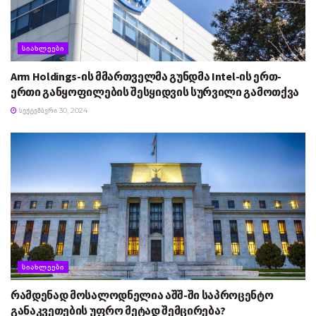
ᲡᲘᲐᲮᲚᲔᲔᲑᲘ
Arm Holdings-ის მმართველმა გუნდმა Intel-ის ერთ-
ერთი განყოფილების შესყიდვის სურვილი გამოთქვა
ᲡᲔᲥᲢᲔᲛᲑᲔᲠᲘ 30, 2024
ᲡᲘᲐᲮᲚᲔᲔᲑᲘ
რამდენად მოსალოდნელია აშშ-ში საპროცენტო
განაკვეთების უფრო მეტად შემცირება?