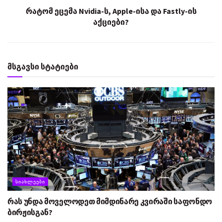
რატომ ეცემა Nvidia-ს, Apple-ისა და Fastly-ის
აქციები?
მსგავსი სტატიები
ᲡᲘᲐᲮᲚᲔᲔᲑᲘ
რას უნდა მოველოდეთ მიმდინარე კვირაში საფონდო
ბირჟისგან?