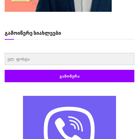
გამოიწერე სიახლეები
‏‏‎ ‎
ᲒᲐᲛᲝᲬᲔᲠᲐ