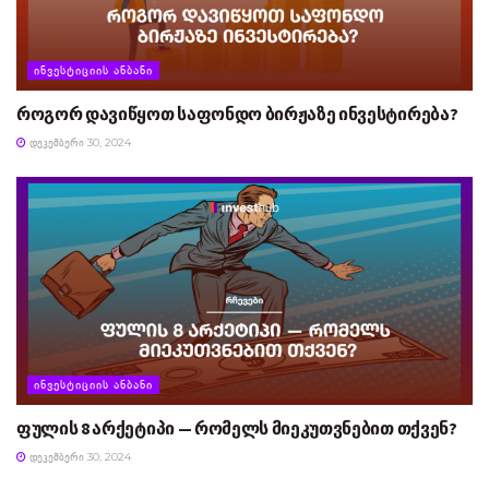
ᲘᲜᲕᲔᲡᲢᲘᲪᲘᲘᲡ ᲐᲜᲑᲐᲜᲘ
როგორ დავიწყოთ საფონდო ბირჟაზე ინვესტირება?
ᲓᲔᲙᲔᲛᲑᲔᲠᲘ 30, 2024
ᲘᲜᲕᲔᲡᲢᲘᲪᲘᲘᲡ ᲐᲜᲑᲐᲜᲘ
ფულის 8 არქეტიპი — რომელს მიეკუთვნებით თქვენ?
ᲓᲔᲙᲔᲛᲑᲔᲠᲘ 30, 2024