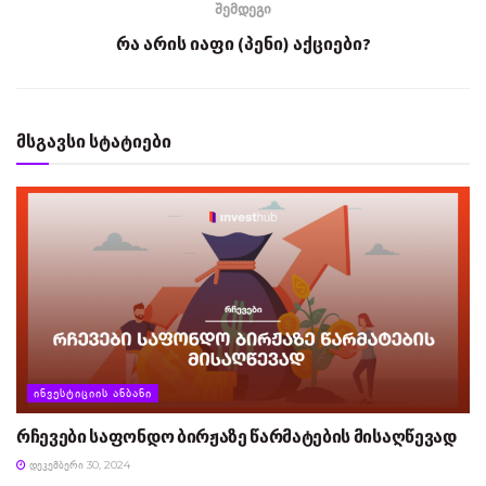
შემდეგი
რა არის იაფი (პენი) აქციები?
მსგავსი სტატიები
ᲘᲜᲕᲔᲡᲢᲘᲪᲘᲘᲡ ᲐᲜᲑᲐᲜᲘ
რჩევები საფონდო ბირჟაზე წარმატების მისაღწევად
ᲓᲔᲙᲔᲛᲑᲔᲠᲘ 30, 2024