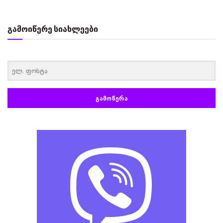
გამოიწერე სიახლეები
‏‏‎ ‎
ᲒᲐᲛᲝᲬᲔᲠᲐ