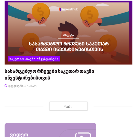
ᲡᲐᲙᲣᲗᲐᲠ ᲗᲐᲕᲨᲘ ᲘᲜᲕᲔᲡᲢᲘᲠᲔᲑᲐ
სასარგებლო რჩევები საკუთარ თავში
ინვესტირებისთვის
ᲓᲔᲙᲔᲛᲑᲔᲠᲘ 27, 2024
ᲛᲔᲢᲘ