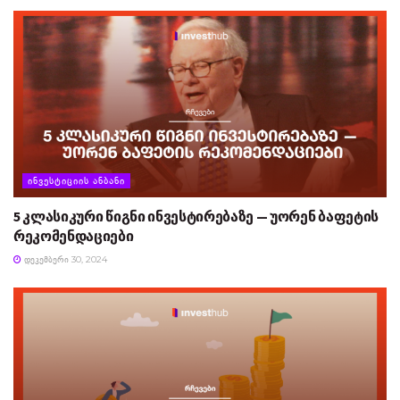
ᲘᲜᲕᲔᲡᲢᲘᲪᲘᲘᲡ ᲐᲜᲑᲐᲜᲘ
5 კლასიკური წიგნი ინვესტირებაზე — უორენ ბაფეტის
რეკომენდაციები
ᲓᲔᲙᲔᲛᲑᲔᲠᲘ 30, 2024