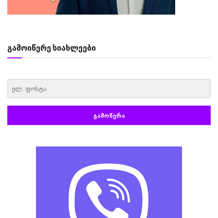
გამოიწერე სიახლეები
‏‏‎ ‎
ᲒᲐᲛᲝᲬᲔᲠᲐ