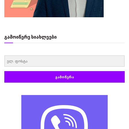
გამოიწერე სიახლეები
‏‏‎ ‎
ᲒᲐᲛᲝᲬᲔᲠᲐ