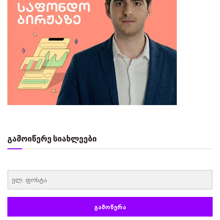
გამოიწერე სიახლეები
‏‏‎ ‎
ᲒᲐᲛᲝᲬᲔᲠᲐ