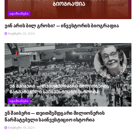
ᲐᲓᲐᲛᲘᲐᲜᲔᲑᲘ
ვინ არის ბილ გროსი? — ინვესტორის ბიოგრაფია
ᲜᲝᲔᲛᲑᲔᲠᲘ 25, 2024
ᲐᲓᲐᲛᲘᲐᲜᲔᲑᲘ
ენ შაიბერი — თვითშემდგარი მილიონერის
წარმატებული საინვესტიციო ისტორია
ᲜᲝᲔᲛᲑᲔᲠᲘ 19, 2024