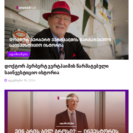
ᲐᲓᲐᲛᲘᲐᲜᲔᲑᲘ
დოქტორ ჰერბერტ ვერტჰაიმის წარმატებული
საინვესტიციო ისტორია
ᲓᲔᲙᲔᲛᲑᲔᲠᲘ 18, 2024