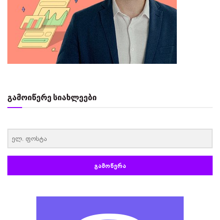
გამოიწერე სიახლეები
‏‏‎ ‎
ᲒᲐᲛᲝᲬᲔᲠᲐ