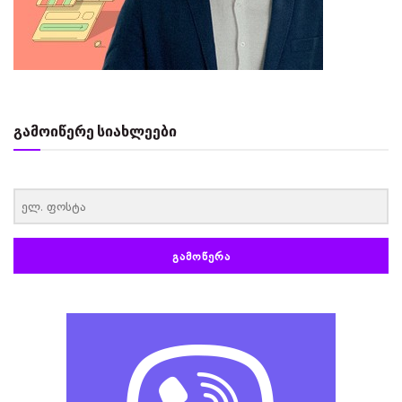
გამოიწერე სიახლეები
‏‏‎ ‎
ᲒᲐᲛᲝᲬᲔᲠᲐ