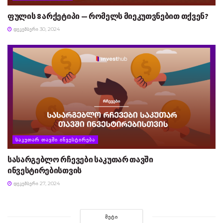
ფულის 8 არქეტიპი — რომელს მიეკუთვნებით თქვენ?
ᲓᲔᲙᲔᲛᲑᲔᲠᲘ 30, 2024
ᲡᲐᲙᲣᲗᲐᲠ ᲗᲐᲕᲨᲘ ᲘᲜᲕᲔᲡᲢᲘᲠᲔᲑᲐ
სასარგებლო რჩევები საკუთარ თავში
ინვესტირებისთვის
ᲓᲔᲙᲔᲛᲑᲔᲠᲘ 27, 2024
ᲛᲔᲢᲘ