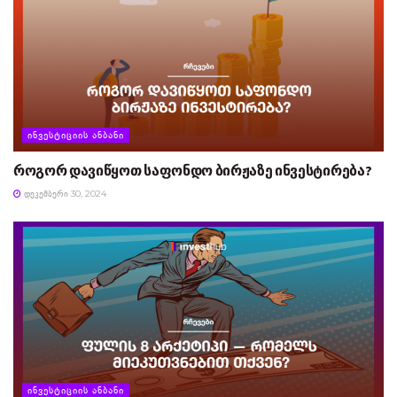
ᲘᲜᲕᲔᲡᲢᲘᲪᲘᲘᲡ ᲐᲜᲑᲐᲜᲘ
როგორ დავიწყოთ საფონდო ბირჟაზე ინვესტირება?
ᲓᲔᲙᲔᲛᲑᲔᲠᲘ 30, 2024
ᲘᲜᲕᲔᲡᲢᲘᲪᲘᲘᲡ ᲐᲜᲑᲐᲜᲘ