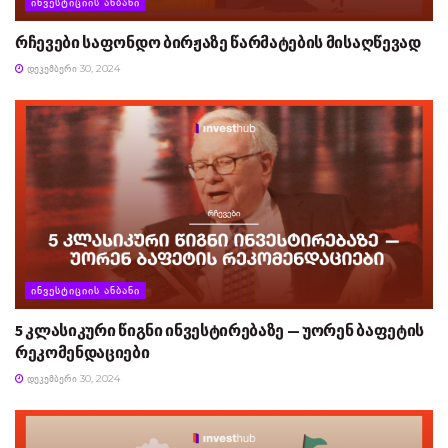
ᲘᲜᲕᲔᲡᲢᲘᲪᲘᲘᲡ ᲐᲜᲑᲐᲜᲘ
რჩევები საფონდო ბირჟაზე წარმატების მისაღწევად
ᲓᲔᲙᲔᲛᲑᲔᲠᲘ 30, 2024
ᲘᲜᲕᲔᲡᲢᲘᲪᲘᲘᲡ ᲐᲜᲑᲐᲜᲘ
5 კლასიკური წიგნი ინვესტირებაზე — უორენ ბაფეტის
რეკომენდაციები
ᲓᲔᲙᲔᲛᲑᲔᲠᲘ 30, 2024