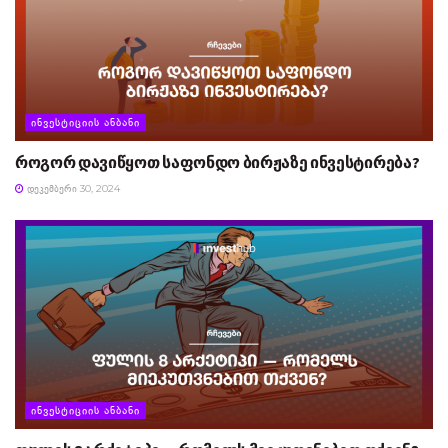
ᲘᲜᲕᲔᲡᲢᲘᲪᲘᲘᲡ ᲐᲜᲑᲐᲜᲘ
როგორ დავიწყოთ საფონდო ბირჟაზე ინვესტირება?
ᲓᲔᲙᲔᲛᲑᲔᲠᲘ 30, 2024
ᲘᲜᲕᲔᲡᲢᲘᲪᲘᲘᲡ ᲐᲜᲑᲐᲜᲘ