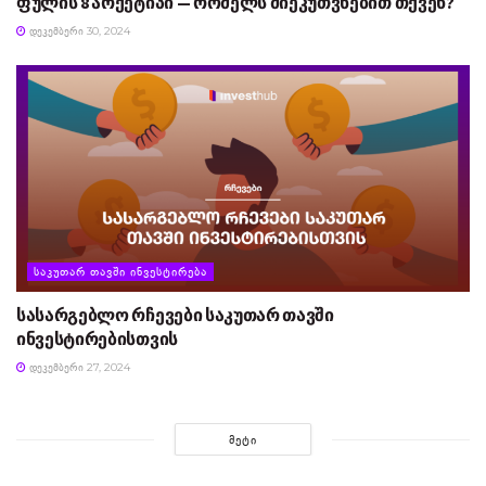
ფულის 8 არქეტიპი — რომელს მიეკუთვნებით თქვენ?
ᲓᲔᲙᲔᲛᲑᲔᲠᲘ 30, 2024
ᲡᲐᲙᲣᲗᲐᲠ ᲗᲐᲕᲨᲘ ᲘᲜᲕᲔᲡᲢᲘᲠᲔᲑᲐ
სასარგებლო რჩევები საკუთარ თავში
ინვესტირებისთვის
ᲓᲔᲙᲔᲛᲑᲔᲠᲘ 27, 2024
ᲛᲔᲢᲘ