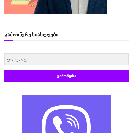
გამოიწერე სიახლეები
‏‏‎ ‎
ᲒᲐᲛᲝᲬᲔᲠᲐ