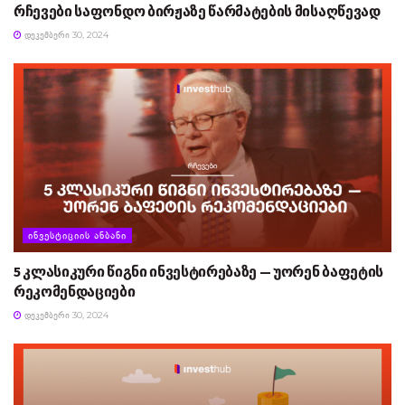
რჩევები საფონდო ბირჟაზე წარმატების მისაღწევად
ᲓᲔᲙᲔᲛᲑᲔᲠᲘ 30, 2024
ᲘᲜᲕᲔᲡᲢᲘᲪᲘᲘᲡ ᲐᲜᲑᲐᲜᲘ
5 კლასიკური წიგნი ინვესტირებაზე — უორენ ბაფეტის
რეკომენდაციები
ᲓᲔᲙᲔᲛᲑᲔᲠᲘ 30, 2024