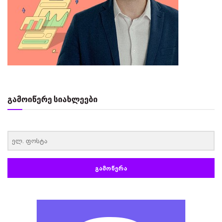
გამოიწერე სიახლეები
‏‏‎ ‎
ᲒᲐᲛᲝᲬᲔᲠᲐ