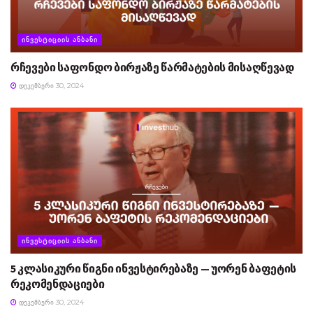
ᲘᲜᲕᲔᲡᲢᲘᲪᲘᲘᲡ ᲐᲜᲑᲐᲜᲘ
რჩევები საფონდო ბირჟაზე წარმატების მისაღწევად
ᲓᲔᲙᲔᲛᲑᲔᲠᲘ 30, 2024
ᲘᲜᲕᲔᲡᲢᲘᲪᲘᲘᲡ ᲐᲜᲑᲐᲜᲘ
5 კლასიკური წიგნი ინვესტირებაზე — უორენ ბაფეტის
რეკომენდაციები
ᲓᲔᲙᲔᲛᲑᲔᲠᲘ 30, 2024