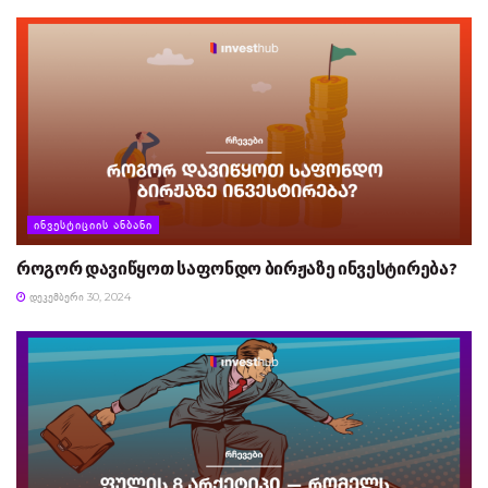
ᲘᲜᲕᲔᲡᲢᲘᲪᲘᲘᲡ ᲐᲜᲑᲐᲜᲘ
როგორ დავიწყოთ საფონდო ბირჟაზე ინვესტირება?
ᲓᲔᲙᲔᲛᲑᲔᲠᲘ 30, 2024