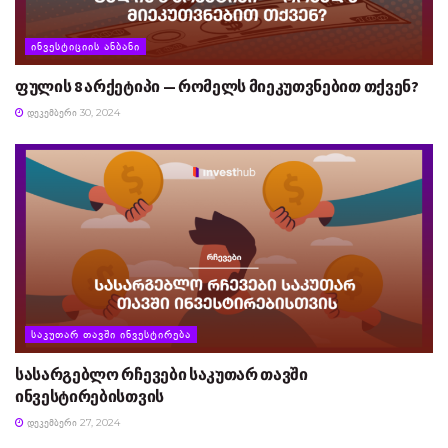
ᲘᲜᲕᲔᲡᲢᲘᲪᲘᲘᲡ ᲐᲜᲑᲐᲜᲘ
ფულის 8 არქეტიპი — რომელს მიეკუთვნებით თქვენ?
ᲓᲔᲙᲔᲛᲑᲔᲠᲘ 30, 2024
ᲡᲐᲙᲣᲗᲐᲠ ᲗᲐᲕᲨᲘ ᲘᲜᲕᲔᲡᲢᲘᲠᲔᲑᲐ
სასარგებლო რჩევები საკუთარ თავში
ინვესტირებისთვის
ᲓᲔᲙᲔᲛᲑᲔᲠᲘ 27, 2024