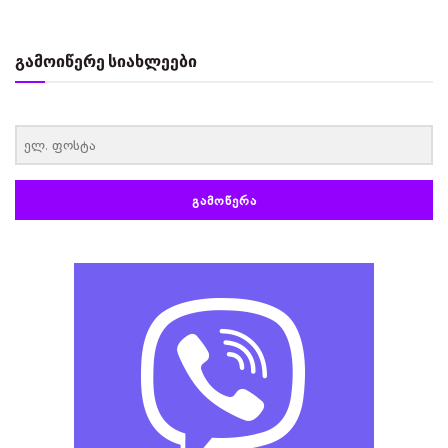
გამოიწერე სიახლეები
‏‏‎ ‎
ᲒᲐᲛᲝᲬᲔᲠᲐ