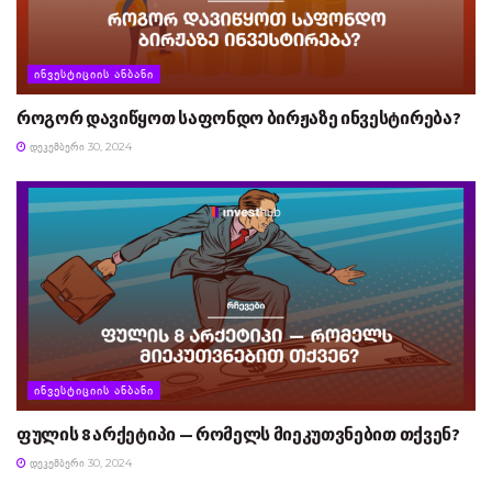
ᲘᲜᲕᲔᲡᲢᲘᲪᲘᲘᲡ ᲐᲜᲑᲐᲜᲘ
როგორ დავიწყოთ საფონდო ბირჟაზე ინვესტირება?
ᲓᲔᲙᲔᲛᲑᲔᲠᲘ 30, 2024
ᲘᲜᲕᲔᲡᲢᲘᲪᲘᲘᲡ ᲐᲜᲑᲐᲜᲘ
ფულის 8 არქეტიპი — რომელს მიეკუთვნებით თქვენ?
ᲓᲔᲙᲔᲛᲑᲔᲠᲘ 30, 2024