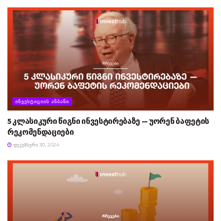
ᲘᲜᲕᲔᲡᲢᲘᲪᲘᲘᲡ ᲐᲜᲑᲐᲜᲘ
5 კლასიკური წიგნი ინვესტირებაზე — უორენ ბაფეტის
რეკომენდაციები
ᲓᲔᲙᲔᲛᲑᲔᲠᲘ 30, 2024