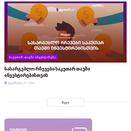
ᲡᲐᲙᲣᲗᲐᲠ ᲗᲐᲕᲨᲘ ᲘᲜᲕᲔᲡᲢᲘᲠᲔᲑᲐ
სასარგებლო რჩევები საკუთარ თავში
ინვესტირებისთვის
ᲓᲔᲙᲔᲛᲑᲔᲠᲘ 27, 2024
ᲛᲔᲢᲘ