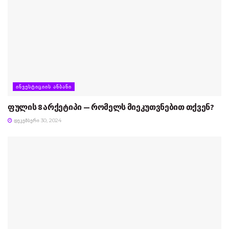
ᲘᲜᲕᲔᲡᲢᲘᲪᲘᲘᲡ ᲐᲜᲑᲐᲜᲘ
ფულის 8 არქეტიპი — რომელს მიეკუთვნებით თქვენ?
ᲓᲔᲙᲔᲛᲑᲔᲠᲘ 30, 2024