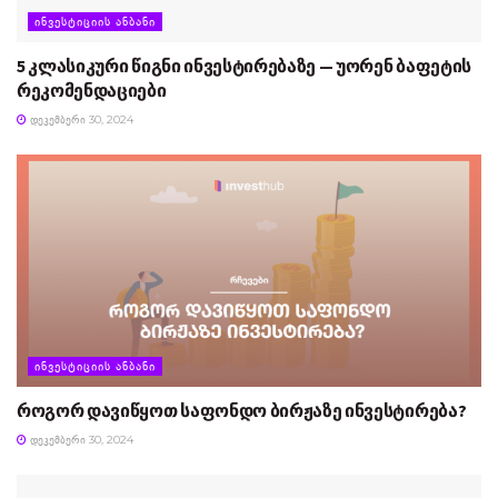
ᲘᲜᲕᲔᲡᲢᲘᲪᲘᲘᲡ ᲐᲜᲑᲐᲜᲘ
5 კლასიკური წიგნი ინვესტირებაზე — უორენ ბაფეტის
რეკომენდაციები
ᲓᲔᲙᲔᲛᲑᲔᲠᲘ 30, 2024
ᲘᲜᲕᲔᲡᲢᲘᲪᲘᲘᲡ ᲐᲜᲑᲐᲜᲘ
როგორ დავიწყოთ საფონდო ბირჟაზე ინვესტირება?
ᲓᲔᲙᲔᲛᲑᲔᲠᲘ 30, 2024