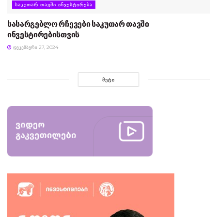
ᲡᲐᲙᲣᲗᲐᲠ ᲗᲐᲕᲨᲘ ᲘᲜᲕᲔᲡᲢᲘᲠᲔᲑᲐ
სასარგებლო რჩევები საკუთარ თავში
ინვესტირებისთვის
ᲓᲔᲙᲔᲛᲑᲔᲠᲘ 27, 2024
ᲛᲔᲢᲘ