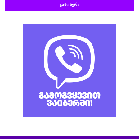
ᲒᲐᲛᲝᲬᲔᲠᲐ