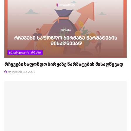
ᲘᲜᲕᲔᲡᲢᲘᲪᲘᲘᲡ ᲐᲜᲑᲐᲜᲘ
რჩევები საფონდო ბირჟაზე წარმატების მისაღწევად
ᲓᲔᲙᲔᲛᲑᲔᲠᲘ 30, 2024