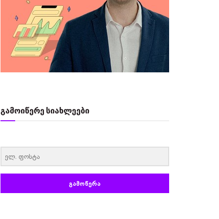
გამოიწერე სიახლეები
‏‏‎ ‎
ᲒᲐᲛᲝᲬᲔᲠᲐ