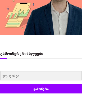
გამოიწერე სიახლეები
‏‏‎ ‎
ᲒᲐᲛᲝᲬᲔᲠᲐ