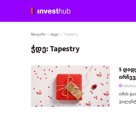
მთავარი
თეგი
Tapestry
ჭდე:
Tapestry
5 დიდ
ირჩევ
ᲗᲔᲑᲔᲠᲕᲐᲚ
იმის გ
ვალენტი