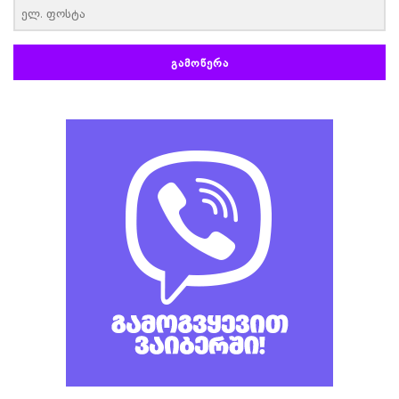
ᲒᲐᲛᲝᲬᲔᲠᲐ