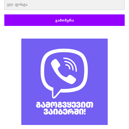
ᲒᲐᲛᲝᲬᲔᲠᲐ