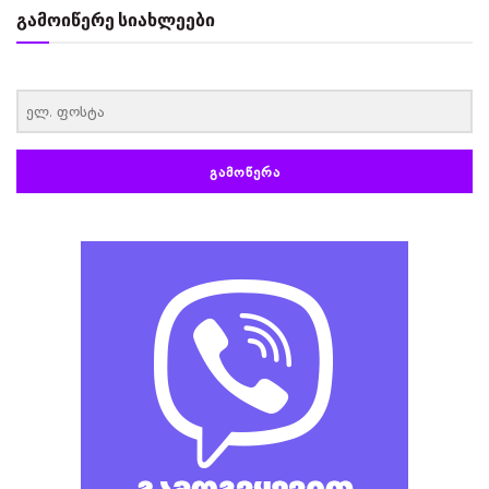
გამოიწერე სიახლეები
‏‏‎ ‎
ᲒᲐᲛᲝᲬᲔᲠᲐ