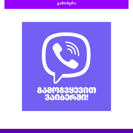
ᲒᲐᲛᲝᲬᲔᲠᲐ