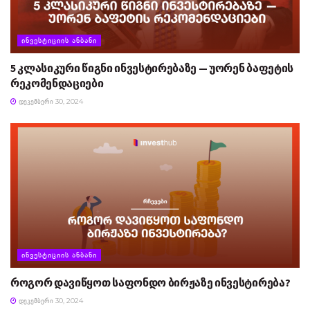
ᲘᲜᲕᲔᲡᲢᲘᲪᲘᲘᲡ ᲐᲜᲑᲐᲜᲘ
5 კლასიკური წიგნი ინვესტირებაზე — უორენ ბაფეტის
რეკომენდაციები
ᲓᲔᲙᲔᲛᲑᲔᲠᲘ 30, 2024
ᲘᲜᲕᲔᲡᲢᲘᲪᲘᲘᲡ ᲐᲜᲑᲐᲜᲘ
როგორ დავიწყოთ საფონდო ბირჟაზე ინვესტირება?
ᲓᲔᲙᲔᲛᲑᲔᲠᲘ 30, 2024