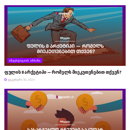
ᲘᲜᲕᲔᲡᲢᲘᲪᲘᲘᲡ ᲐᲜᲑᲐᲜᲘ
ფულის 8 არქეტიპი — რომელს მიეკუთვნებით თქვენ?
ᲓᲔᲙᲔᲛᲑᲔᲠᲘ 30, 2024