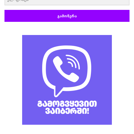
ᲒᲐᲛᲝᲬᲔᲠᲐ