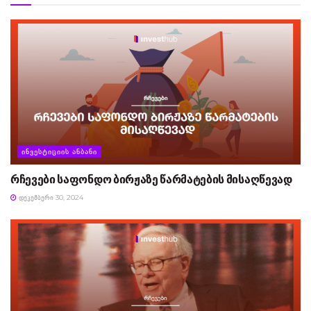
ᲘᲜᲕᲔᲡᲢᲘᲪᲘᲘᲡ ᲐᲜᲑᲐᲜᲘ
რჩევები საფონდო ბირჟაზე წარმატების მისაღწევად
ᲓᲔᲙᲔᲛᲑᲔᲠᲘ 30, 2024