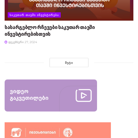
ᲡᲐᲙᲣᲗᲐᲠ ᲗᲐᲕᲨᲘ ᲘᲜᲕᲔᲡᲢᲘᲠᲔᲑᲐ
სასარგებლო რჩევები საკუთარ თავში
ინვესტირებისთვის
ᲓᲔᲙᲔᲛᲑᲔᲠᲘ 27, 2024
ᲛᲔᲢᲘ