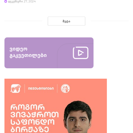
ᲓᲔᲙᲔᲛᲑᲔᲠᲘ 27, 2024
ᲛᲔᲢᲘ