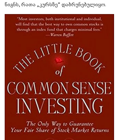
წიგნს, რათა „კურსზე“ დაბრუნებულიყო.