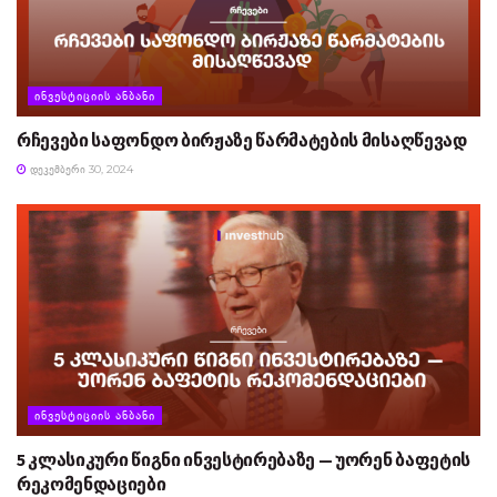
ᲘᲜᲕᲔᲡᲢᲘᲪᲘᲘᲡ ᲐᲜᲑᲐᲜᲘ
რჩევები საფონდო ბირჟაზე წარმატების მისაღწევად
ᲓᲔᲙᲔᲛᲑᲔᲠᲘ 30, 2024
ᲘᲜᲕᲔᲡᲢᲘᲪᲘᲘᲡ ᲐᲜᲑᲐᲜᲘ
5 კლასიკური წიგნი ინვესტირებაზე — უორენ ბაფეტის
რეკომენდაციები