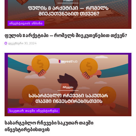
ᲘᲜᲕᲔᲡᲢᲘᲪᲘᲘᲡ ᲐᲜᲑᲐᲜᲘ
ფულის 8 არქეტიპი — რომელს მიეკუთვნებით თქვენ?
ᲓᲔᲙᲔᲛᲑᲔᲠᲘ 30, 2024
ᲡᲐᲙᲣᲗᲐᲠ ᲗᲐᲕᲨᲘ ᲘᲜᲕᲔᲡᲢᲘᲠᲔᲑᲐ
სასარგებლო რჩევები საკუთარ თავში
ინვესტირებისთვის