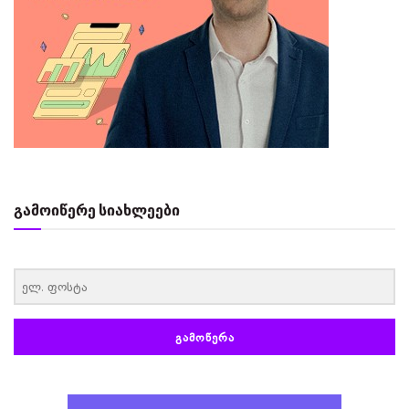
გამოიწერე სიახლეები
‏‏‎ ‎
ᲒᲐᲛᲝᲬᲔᲠᲐ