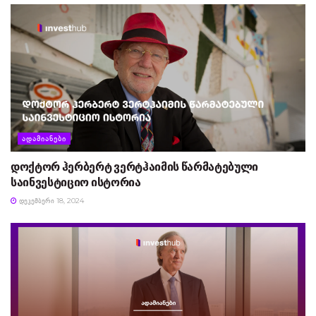
ᲐᲓᲐᲛᲘᲐᲜᲔᲑᲘ
დოქტორ ჰერბერტ ვერტჰაიმის წარმატებული
საინვესტიციო ისტორია
ᲓᲔᲙᲔᲛᲑᲔᲠᲘ 18, 2024