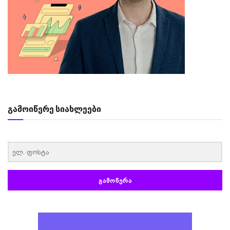
გამოიწერე სიახლეები
‏‏‎ ‎
ᲒᲐᲛᲝᲬᲔᲠᲐ