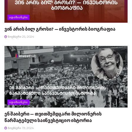
ᲐᲓᲐᲛᲘᲐᲜᲔᲑᲘ
ვინ არის ბილ გროსი? — ინვესტორის ბიოგრაფია
ᲜᲝᲔᲛᲑᲔᲠᲘ 25, 2024
ᲐᲓᲐᲛᲘᲐᲜᲔᲑᲘ
ენ შაიბერი — თვითშემდგარი მილიონერის
წარმატებული საინვესტიციო ისტორია
ᲜᲝᲔᲛᲑᲔᲠᲘ 19, 2024