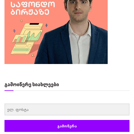
გამოიწერე სიახლეები
‏‏‎ ‎
ᲒᲐᲛᲝᲬᲔᲠᲐ