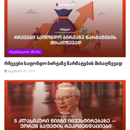
ᲘᲜᲕᲔᲡᲢᲘᲪᲘᲘᲡ ᲐᲜᲑᲐᲜᲘ
რჩევები საფონდო ბირჟაზე წარმატების მისაღწევად
ᲓᲔᲙᲔᲛᲑᲔᲠᲘ 30, 2024