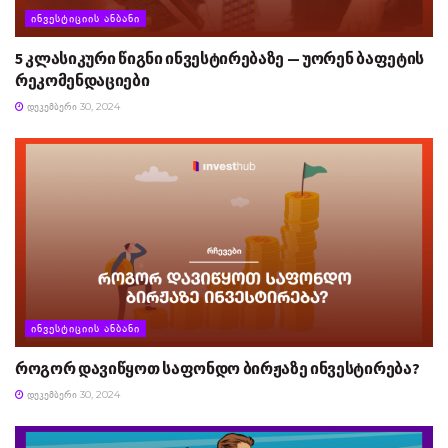
ᲘᲜᲕᲔᲡᲢᲘᲪᲘᲘᲡ ᲐᲜᲑᲐᲜᲘ
5 კლასიკური წიგნი ინვესტირებაზე — უორენ ბაფეტის
რეკომენდაციები
ᲓᲔᲙᲔᲛᲑᲔᲠᲘ 30, 2024
ᲘᲜᲕᲔᲡᲢᲘᲪᲘᲘᲡ ᲐᲜᲑᲐᲜᲘ
როგორ დავიწყოთ საფონდო ბირჟაზე ინვესტირება?
ᲓᲔᲙᲔᲛᲑᲔᲠᲘ 30, 2024