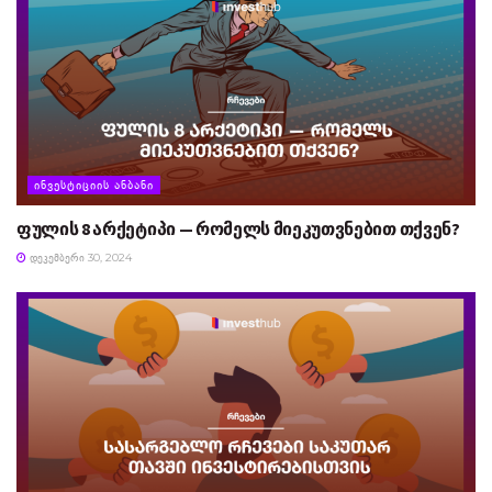
ᲘᲜᲕᲔᲡᲢᲘᲪᲘᲘᲡ ᲐᲜᲑᲐᲜᲘ
ფულის 8 არქეტიპი — რომელს მიეკუთვნებით თქვენ?
ᲓᲔᲙᲔᲛᲑᲔᲠᲘ 30, 2024