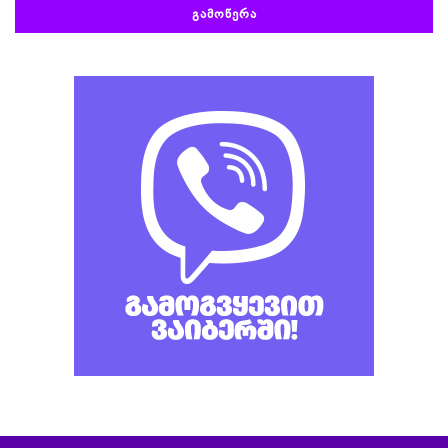
ᲒᲐᲛᲝᲬᲔᲠᲐ