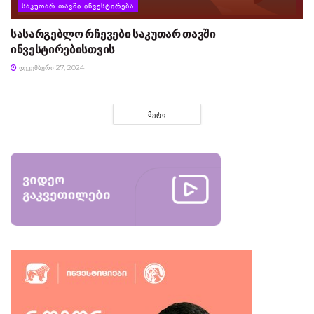
ᲡᲐᲙᲣᲗᲐᲠ ᲗᲐᲕᲨᲘ ᲘᲜᲕᲔᲡᲢᲘᲠᲔᲑᲐ
სასარგებლო რჩევები საკუთარ თავში
ინვესტირებისთვის
ᲓᲔᲙᲔᲛᲑᲔᲠᲘ 27, 2024
ᲛᲔᲢᲘ