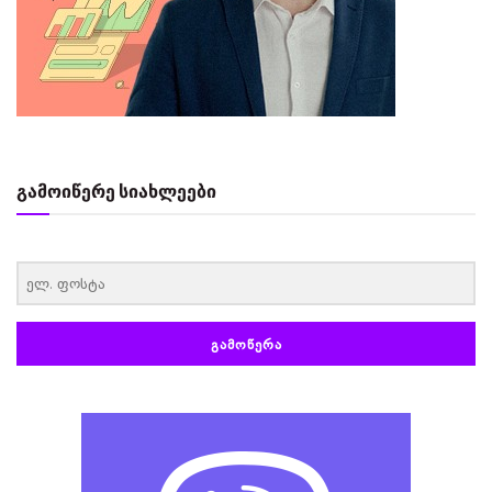
გამოიწერე სიახლეები
‏‏‎ ‎
ᲒᲐᲛᲝᲬᲔᲠᲐ