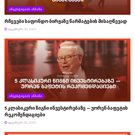
ᲘᲜᲕᲔᲡᲢᲘᲪᲘᲘᲡ ᲐᲜᲑᲐᲜᲘ
რჩევები საფონდო ბირჟაზე წარმატების მისაღწევად
ᲓᲔᲙᲔᲛᲑᲔᲠᲘ 30, 2024
ᲘᲜᲕᲔᲡᲢᲘᲪᲘᲘᲡ ᲐᲜᲑᲐᲜᲘ
5 კლასიკური წიგნი ინვესტირებაზე — უორენ ბაფეტის
რეკომენდაციები
ᲓᲔᲙᲔᲛᲑᲔᲠᲘ 30, 2024