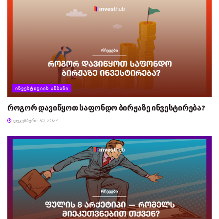
ᲘᲜᲕᲔᲡᲢᲘᲪᲘᲘᲡ ᲐᲜᲑᲐᲜᲘ
როგორ დავიწყოთ საფონდო ბირჟაზე ინვესტირება?
ᲓᲔᲙᲔᲛᲑᲔᲠᲘ 30, 2024