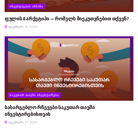
ᲘᲜᲕᲔᲡᲢᲘᲪᲘᲘᲡ ᲐᲜᲑᲐᲜᲘ
ფულის 8 არქეტიპი — რომელს მიეკუთვნებით თქვენ?
ᲓᲔᲙᲔᲛᲑᲔᲠᲘ 30, 2024
ᲡᲐᲙᲣᲗᲐᲠ ᲗᲐᲕᲨᲘ ᲘᲜᲕᲔᲡᲢᲘᲠᲔᲑᲐ
სასარგებლო რჩევები საკუთარ თავში
ინვესტირებისთვის
ᲓᲔᲙᲔᲛᲑᲔᲠᲘ 27, 2024