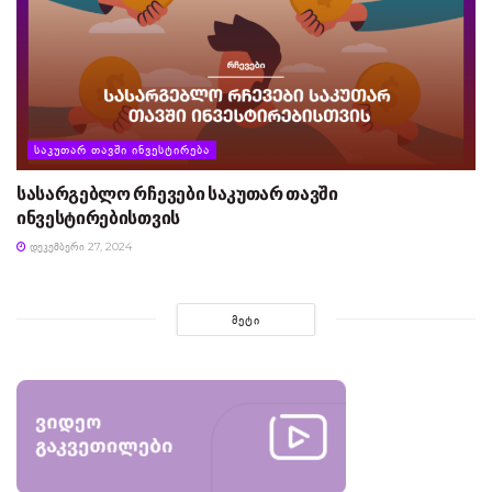
ᲡᲐᲙᲣᲗᲐᲠ ᲗᲐᲕᲨᲘ ᲘᲜᲕᲔᲡᲢᲘᲠᲔᲑᲐ
სასარგებლო რჩევები საკუთარ თავში
ინვესტირებისთვის
ᲓᲔᲙᲔᲛᲑᲔᲠᲘ 27, 2024
ᲛᲔᲢᲘ