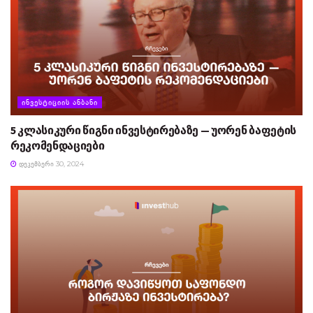
ᲘᲜᲕᲔᲡᲢᲘᲪᲘᲘᲡ ᲐᲜᲑᲐᲜᲘ
5 კლასიკური წიგნი ინვესტირებაზე — უორენ ბაფეტის
რეკომენდაციები
ᲓᲔᲙᲔᲛᲑᲔᲠᲘ 30, 2024