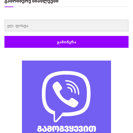
გამოიწერე სიახლეები
‏‏‎ ‎
ᲒᲐᲛᲝᲬᲔᲠᲐ