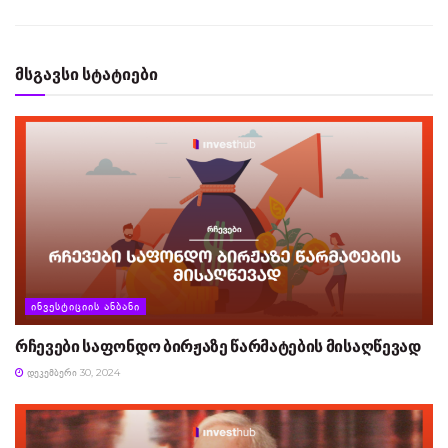
მსგავსი სტატიები
ᲘᲜᲕᲔᲡᲢᲘᲪᲘᲘᲡ ᲐᲜᲑᲐᲜᲘ
რჩევები საფონდო ბირჟაზე წარმატების მისაღწევად
ᲓᲔᲙᲔᲛᲑᲔᲠᲘ 30, 2024