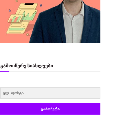
გამოიწერე სიახლეები
‏‏‎ ‎
ᲒᲐᲛᲝᲬᲔᲠᲐ