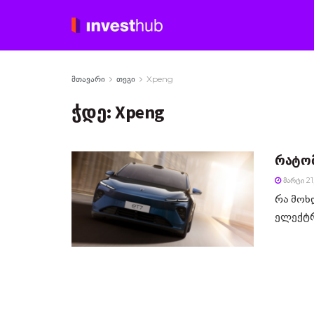
მთავარი
თეგი
Xpeng
ჭდე:
Xpeng
რატომ
ᲛᲐᲠᲢᲘ 21
რა მოხ
ელექტრ