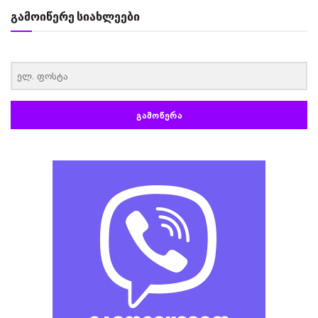
გამოიწერე სიახლეები
‏‏‎ ‎
ᲒᲐᲛᲝᲬᲔᲠᲐ