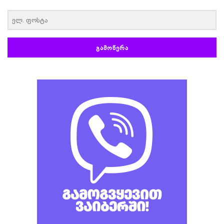
‏‏‎ ‎
ᲒᲐᲛᲝᲬᲔᲠᲐ