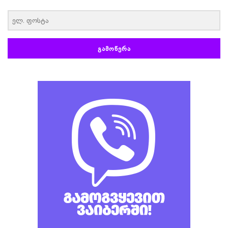
‏‏‎ ‎
ᲒᲐᲛᲝᲬᲔᲠᲐ