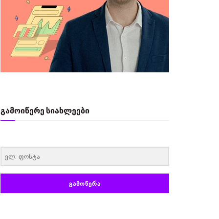
გამოიწერე სიახლეები
‏‏‎ ‎
ᲒᲐᲛᲝᲬᲔᲠᲐ