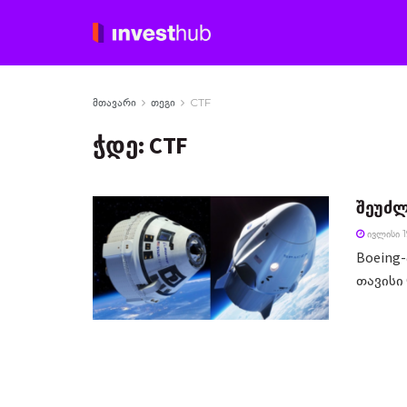
მთავარი
თეგი
CTF
ჭდე:
CTF
შეუძლი
ᲘᲕᲚᲘᲡᲘ 1
Boeing-
თავისი C