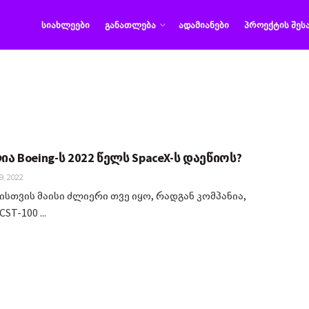
ᲡᲘᲐᲮᲚᲔᲔᲑᲘ
ᲒᲐᲜᲐᲗᲚᲔᲑᲐ
ᲐᲓᲐᲛᲘᲐᲜᲔᲑᲘ
ᲞᲠᲝᲔᲥᲢᲘᲡ ᲨᲔᲡ
ა Boeing-ს 2022 წელს SpaceX-ს დაეწიოს?
9, 2022
ისთვის მაისი ძლიერი თვე იყო, რადგან კომპანია,
ST-100 ...