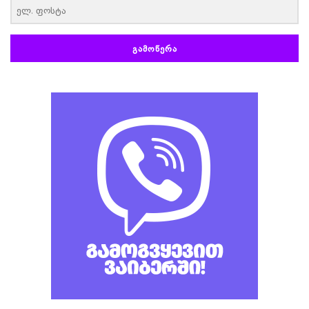
ᲒᲐᲛᲝᲬᲔᲠᲐ